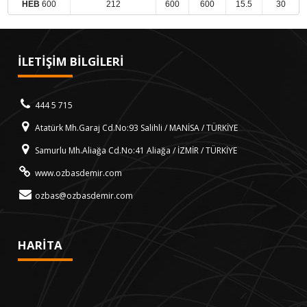
HEB
600
212
600
600
15.5
30
İLETİŞİM BİLGİLERİ
444 5 715
Atatürk Mh.Garaj Cd.No:93 Salihli / MANİSA / TÜRKİYE
Samurlu Mh.Aliağa Cd.No:41 Aliağa / İZMİR / TÜRKİYE
www.ozbasdemir.com
ozbas@ozbasdemir.com
HARİTA