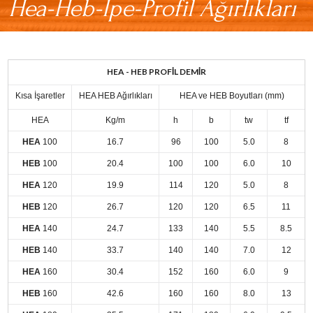
Hea-Heb-Ipe-Profil Ağırlıkları
HEA - HEB PROFİL
DEMİR
Kısa İşaretler
HEA HEB Ağırlıkları
HEA ve HEB Boyutları (mm)
HEA
Kg/m
h
b
tw
tf
HEA
100
16.7
96
100
5.0
8
HEB
100
20.4
100
100
6.0
10
HEA
120
19.9
114
120
5.0
8
HEB
120
26.7
120
120
6.5
11
HEA
140
24.7
133
140
5.5
8.5
HEB
140
33.7
140
140
7.0
12
HEA
160
30.4
152
160
6.0
9
HEB
160
42.6
160
160
8.0
13