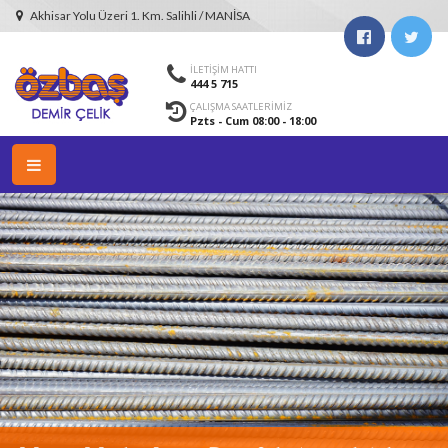
Akhisar Yolu Üzeri 1. Km. Salihli / MANİSA
İLETİŞİM HATTI
444 5 715
ÇALIŞMA SAATLERİMİZ
Pzts - Cum 08:00 - 18:00