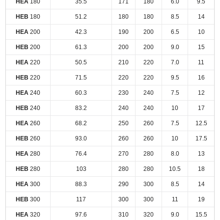
HEA
180
35.5
171
180
6.0
9.5
HEB
180
51.2
180
180
8.5
14
HEA
200
42.3
190
200
6.5
10
HEB
200
61.3
200
200
9.0
15
HEA
220
50.5
210
220
7.0
11
HEB
220
71.5
220
220
9.5
16
HEA
240
60.3
230
240
7.5
12
HEB
240
83.2
240
240
10
17
HEA
260
68.2
250
260
7.5
12.5
HEB
260
93.0
260
260
10
17.5
HEA
280
76.4
270
280
8.0
13
HEB
280
103
280
280
10.5
18
HEA
300
88.3
290
300
8.5
14
HEB
300
117
300
300
11
19
HEA
320
97.6
310
320
9.0
15.5